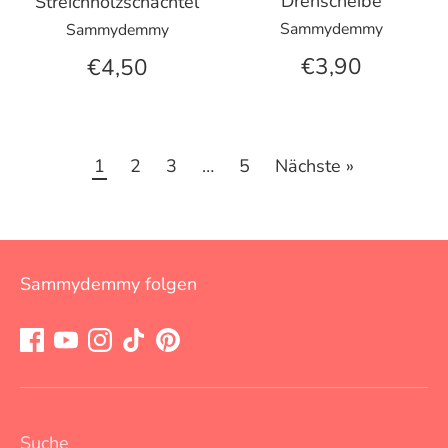
Drehscheibe
Streichholzschachtel
Sammydemmy
Sammydemmy
€3,90
€4,50
1
2
3
…
5
Nächste »
Sammydemmy folgen
Suche