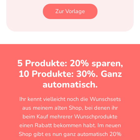
Zur Vorlage
5 Produkte: 20% sparen,
10 Produkte: 30%. Ganz
automatisch.
Ihr kennt vielleicht noch die Wunschsets
aus meinem alten Shop, bei denen ihr
beim Kauf mehrerer Wunschprodukte
einen Rabatt bekommen habt. Im neuen
Shop gibt es nun ganz automatisch 20%